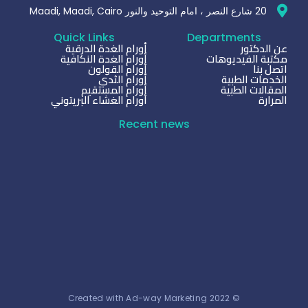
20 شارع النصر ، امام التوحيد والنور Maadi, Maadi, Cairo
Quick Links
Departments
عن الدكتور
أورام الغدة الدرقية
مكتبة الفيديوهات
أورام الغدة النكافية
اتصل بنا
أورام القولون
الخدمات الطبية
أورام الثدي
المقالات الطبية
أورام المستقيم
المرارة
أورام الغشاء البريتوني
Recent news
أسباب صعوبة جراحة أورام البنكرياس
أغسطس 9, 2026
دكتور اورام في التجمع الخامس
أغسطس 9, 2026
© 2022 Created with Ad-way Marketing