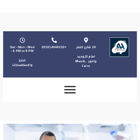
20 شارع النصر
Sat - Mon - Wed
+201014040332
- 6 PM to 8 PM
امام التوحيد
للحجز
والنور . Maadi,
والاستفسارات
Cairo