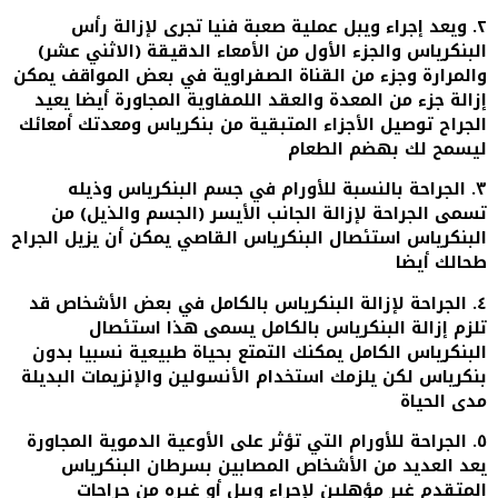
٢. ويعد إجراء ويبل عملية صعبة فنيا تجرى لإزالة رأس
البنكرياس والجزء الأول من الأمعاء الدقيقة (الاثني عشر)
والمرارة وجزء من القناة الصفراوية في بعض المواقف يمكن
إزالة جزء من المعدة والعقد اللمفاوية المجاورة أيضا يعيد
الجراح توصيل الأجزاء المتبقية من بنكرياس ومعدتك أمعائك
ليسمح لك بهضم الطعام
٣. الجراحة بالنسبة للأورام في جسم البنكرياس وذيله
تسمى الجراحة لإزالة الجانب الأيسر (الجسم والذيل) من
البنكرياس استئصال البنكرياس القاصي يمكن أن يزيل الجراح
طحالك أيضا
٤. الجراحة لإزالة البنكرياس بالكامل في بعض الأشخاص قد
تلزم إزالة البنكرياس بالكامل يسمى هذا استئصال
البنكرياس الكامل يمكنك التمتع بحياة طبيعية نسبيا بدون
بنكرياس لكن يلزمك استخدام الأنسولين والإنزيمات البديلة
مدى الحياة
٥. الجراحة للأورام التي تؤثر على الأوعية الدموية المجاورة
يعد العديد من الأشخاص المصابين بسرطان البنكرياس
المتقدم غير مؤهلين لإجراء ويبل أو غيره من جراحات