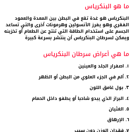
ما هو البنكرياس
البنكرياس هو غدة تقع في البطن بين المعدة والعمود
الفقري وهو يفرز الأنسولين وهرمونات أخرى والتي تساعد
الجسم على استخدام الطاقة التي تنتج عن الطعام أو تخزينه
ويمكن لسرطان البنكرياس أن ينتشر بسرعة كبيرة
ما هي أعراض سرطان البنكرياس
١. اصفرار الجلد والعينين
٢. ألم في الجزء العلوي من البطن أو الظهر
٣. بول غامق اللون
٤. البراز الذي يبدو شاحبا أو يطفو داخل الحمام
٥. الغثيان
٦. الإرهاق
٧. فقدان الوزن دون سبب