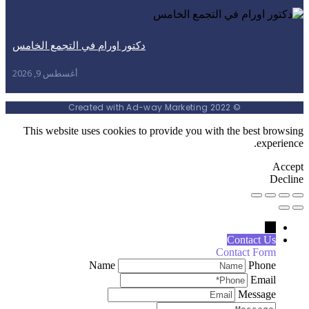
دكتور اورام في التجمع الخامس
أغسطس 9, 2026
© 2022 Created with Ad-way Marketing
This website uses cookies to provide you with the best b
expe
D
←
Contact Us
Contact Form
Name
Phone
Email
Message