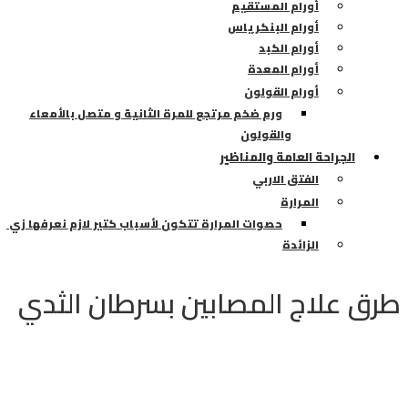
أورام المستقيم
أورام البنكرياس
أورام الكبد
أورام المعدة
أورام القولون
ورم ضخم مرتجع للمرة الثانية و متصل بالأمعاء
والقولون
الجراحة العامة والمناظير
الفتق الاربي
المرارة
حصوات المرارة تتكون لأسباب كتير لازم نعرفها زي
الزائدة
 علاج المصابين بسرطان الثدي