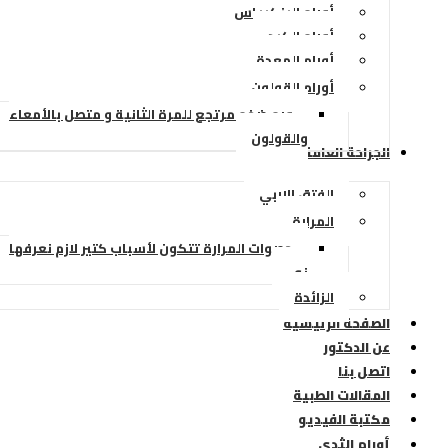
أورام البنكرياس
أورام الكبد
أورام المعدة
أورام القولون
ورم ضخم مرتجع للمرة الثانية و متصل بالأمعاء
والقولون
الجراحة العامة والمناظير
الفتق الاربي
المرارة
حصوات المرارة تتكون لأسباب كتير لازم نعرفها
زي
الزائدة
الصفحة الرئيسية
عن الدكتور
اتصل بنا
المقالات الطبية
مكتبة الفيديو
أورام الثدي