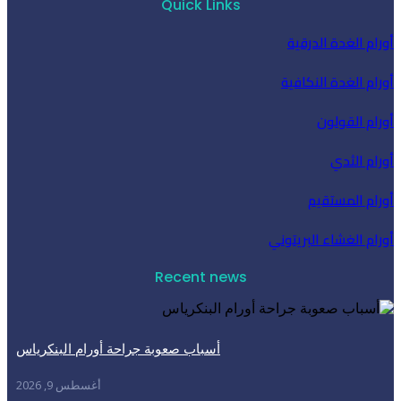
Quick Links
لغدة الدرقية
لغدة النكافية
القولون
لثدي
المستقيم
لغشاء البريتوني
Recent news
أسباب صعوبة جراحة أورام البنكرياس
أغسطس 9, 2026