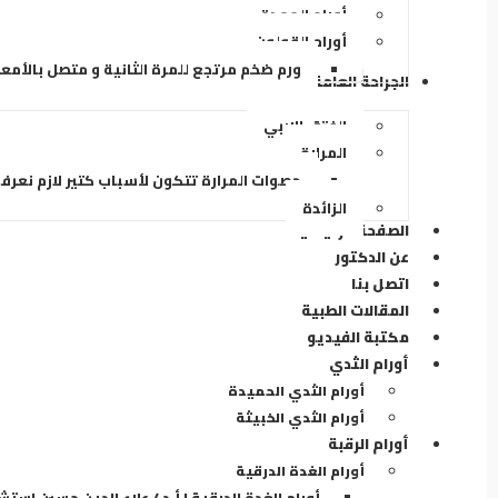
أورام المعدة
أورام القولون
ورم ضخم مرتجع للمرة الثانية و متصل بالأمع
الجراحة العامة والمناظير
الفتق الاربي
المرارة
حصوات المرارة تتكون لأسباب كتير لازم نعرف
الزائدة
الصفحة الرئيسية
عن الدكتور
اتصل بنا
المقالات الطبية
مكتبة الفيديو
أورام الثدي
أورام الثدي الحميدة
أورام الثدي الخبيثة
أورام الرقبة
أورام الغدة الدرقية
أورام الغدة الدرقية | أ.د / علاء الدين حسين استش