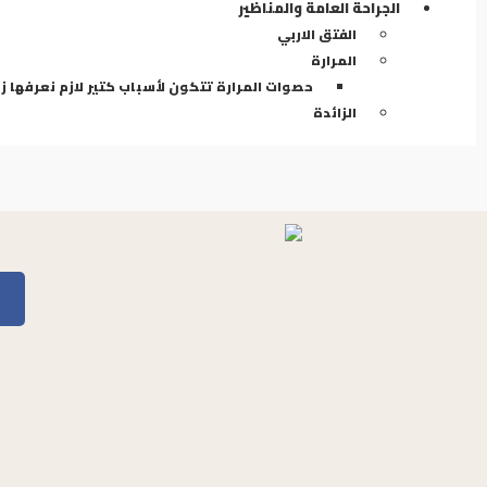
الجراحة العامة والمناظير
الفتق الاربي
المرارة
حصوات المرارة تتكون لأسباب كتير لازم نعرفها 
الزائدة