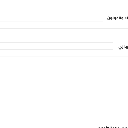
اء والقولون
ها زي
اري جراحة الأورام