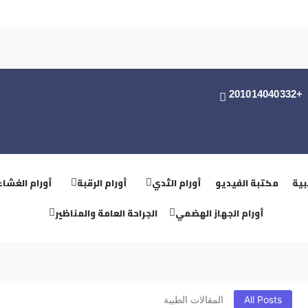
+201014040332
بية
مكتبة الفيديو
أورام الثدي
أورام الرقبة
أورام الغشاء
أورام الجهاز الهضمي
الجراحة العامة والمناظير
All Posts
المقالات الطبية