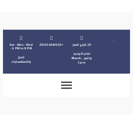
20 شارع النصر
Sat - Mon - Wed
+201014040332
- 6 PM to 8 PM
امام التوحيد
للحجز
والنور . Maadi,
والاستفسارات
Cairo