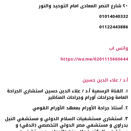
٢٠ شارع النصر المعادى امام التوحيد والنور
01014040332
01122443886
واتس اب
https://wa.me/0201115660644
أ.د / علاء الدين حسين
١. القناة الرسمية أ.د / علاء الدين حسين استشاري الجراحة
العامة وجراحات أورام وجراحات المناظير
٢. أستاذ جراحة الأورام بمعهد الأورام القومي
٣. استشاري مستشفيات السلام الدولي و مستشفي النيل
بدراوي و مستشفي مصر الدولي التخصصي (الدقي) و