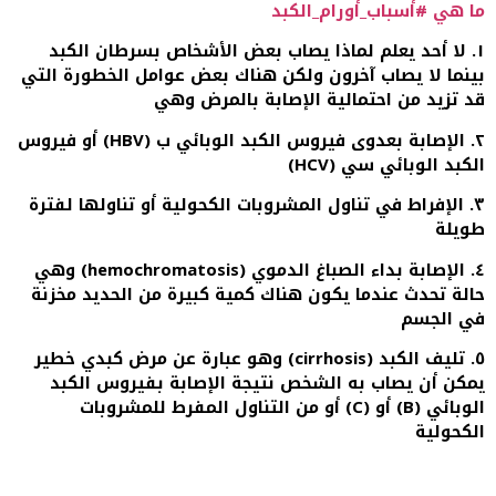
ما هي #أسباب_أورام_الكبد
١. لا أحد يعلم لماذا يصاب بعض الأشخاص بسرطان الكبد
بينما لا يصاب آخرون ولكن هناك بعض عوامل الخطورة التي
قد تزيد من احتمالية الإصابة بالمرض وهي
٢. الإصابة بعدوى فيروس الكبد الوبائي ب (HBV) أو فيروس
الكبد الوبائي سي (HCV)
٣. الإفراط في تناول المشروبات الكحولية أو تناولها لفترة
طويلة
٤. الإصابة بداء الصباغ الدموي (hemochromatosis) وهي
حالة تحدث عندما يكون هناك كمية كبيرة من الحديد مخزنة
في الجسم
٥. تليف الكبد (cirrhosis) وهو عبارة عن مرض كبدي خطير
يمكن أن يصاب به الشخص نتيجة الإصابة بفيروس الكبد
الوبائي (B) أو (C) أو من التناول المفرط للمشروبات
الكحولية