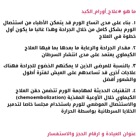
ما هو #علاج_أورام_الكبد
١. بناء على مدى اتساع الورم قد يتمكن الأطباء من استئصال
الورم بشكل كامل من خلال الجراحة وهذا غالبا ما يكون أول
خطوة في العلاج
٢. مقدار الجراحة والرعاية ما بعدها بما فيها العلاج
الكيماوي يعتمد على مدى انتشار السرطان
٣. بالنسبة للمرضى الذين لا يمكنهم الخضوع للجراحة فهناك
علاجات أخرى قد تساعدهم على العيش لفترة أطول
والشعور أفضل
٤. التقنيات الحديثة لمهاجمة الورم تتضمن حقن العلاج
الكيماوي خلال الأوعية المغذية (chemoembolization)
والاستئصال الموضعي للورم باستخدام مجلسا خاصا لتدمير
الخلايا السرطانية بواسطة الحرارة
عنوان العيادة و ارقام الحجز والاستفسار