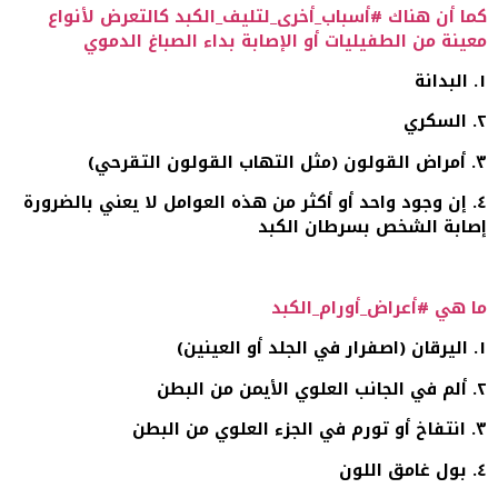
كما أن هناك #أسباب_أخرى_لتليف_الكبد كالتعرض لأنواع
معينة من الطفيليات أو الإصابة بداء الصباغ الدموي
١. البدانة
٢. السكري
٣. أمراض القولون (مثل التهاب القولون التقرحي)
٤. إن وجود واحد أو أكثر من هذه العوامل لا يعني بالضرورة
إصابة الشخص بسرطان الكبد
ما هي #أعراض_أورام_الكبد
١. اليرقان (اصفرار في الجلد أو العينين)
٢. ألم في الجانب العلوي الأيمن من البطن
٣. انتفاخ أو تورم في الجزء العلوي من البطن
٤. بول غامق اللون