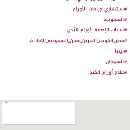
#استشاري_جراحات_الأورام
#السعودية
#أسباب_الإصابة_بأورام_الثدي
#قطر_الكويت_البحرين_عمان_السعودية_الامارات
#ليبيا
#السودان
#علاج_أورام_الكبد