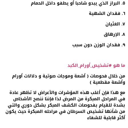
٥. البراز الذي يبدو شاحبا أو يطفو داخل الحمام
٦. فقدان الشهية
٧. الغثيان
٨. الإرهاق
٩. فقدان الوزن دون سبب
ما هو #تشخيص_أورام_الكبد
من خلال فحوصات ( أشعة وموجات صوتية و دلالات أورام
وأشعة مقطعية )
مع هذا فإن أغلب هذه المؤشرات والأعراض لا تظهر عادة
في المراحل المبكرة من المرض لذا فإننا ننصح الأشخاص
بشدة للقيام بفحوصات الكشف المبكر بشكل دوري والتي
من شأنها تشخيص السرطان في مراحله المبكرة حيث يكون
أكثر قابلية للشفاء