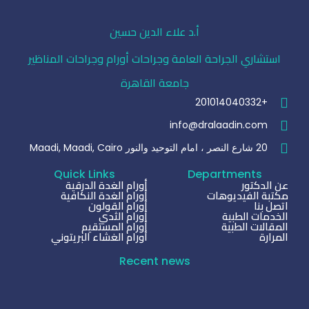
أ.د علاء الدين حسين
استشاري الجراحة العامة وجراحات أورام وجراحات المناظير
جامعة القاهرة
+201014040332
info@dralaadin.com
20 شارع النصر ، امام التوحيد والنور Maadi, Maadi, Cairo
Quick Links
Departments
عن الدكتور
أورام الغدة الدرقية
مكتبة الفيديوهات
أورام الغدة النكافية
اتصل بنا
أورام القولون
الخدمات الطبية
أورام الثدي
المقالات الطبية
أورام المستقيم
المرارة
أورام الغشاء البريتوني
Recent news
نسبة الشفاء من سرطان الكلى